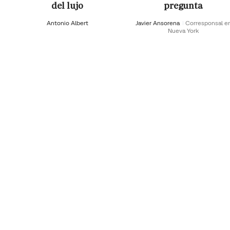
del lujo
pregunta
Antonio Albert
Javier Ansorena
Corresponsal e
Nueva York