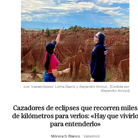
Los 'cazaeclipses' Lorna Saenz y Alejandro Arroyo,.
(Cedida por
Alejandro Arroyo)
Cazadores de eclipses que recorren miles
de kilómetros para verlos: «Hay que vivirl
para entenderlo»
Mónica S. Blanco
Valladolid