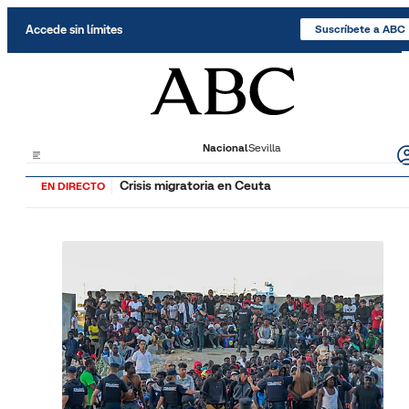
Saltar al contenido
Accede sin límites
Suscríbete a ABC
Nacional
Sevilla
Crisis migratoria en Ceuta
EN DIRECTO