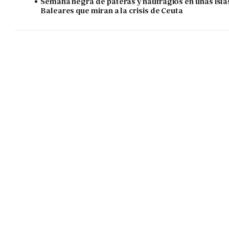
Semana negra de pateras y naufragios en unas isla
Baleares que miran a la crisis de Ceuta