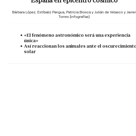
España en epicentro cósmico
Bárbara López,
Estíbaliz Pangua,
Patricia Biosca y
Julián de Velasco y Javier
Torres (infografías)
«El fenómeno astronómico será una experiencia
única»
Así reaccionan los animales ante el oscurecimient
solar