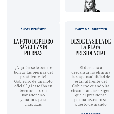
ÁNGEL EXPÓSITO
CARTAS AL DIRECTOR
LA FOTO DE PEDRO
DESDE LA SILLA DE
SÁNCHEZ SIN
LA PLAYA
PIERNAS
PRESIDENCIAL
¿A quién se le ocurre
El derecho a
borrar las piernas del
descansar no elimina
presidente del
la responsabilidad de
Gobierno de una foto
estar al frente del
oficial? ¿Acaso iba en
Gobierno cuando las
bermudas o en
circunstancias exigen
bañador? No
que el presidente
ganamos para
permanezca en su
chapuzas
puesto de mando