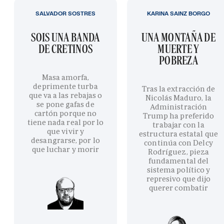
SALVADOR SOSTRES
KARINA SAINZ BORGO
SOIS UNA BANDA
UNA MONTAÑA DE
DE CRETINOS
MUERTE Y
POBREZA
Masa amorfa,
deprimente turba
Tras la extracción de
que va a las rebajas o
Nicolás Maduro, la
se pone gafas de
Administración
cartón porque no
Trump ha preferido
tiene nada real por lo
trabajar con la
que vivir y
estructura estatal que
desangrarse, por lo
continúa con Delcy
que luchar y morir
Rodríguez, pieza
fundamental del
sistema político y
represivo que dijo
querer combatir