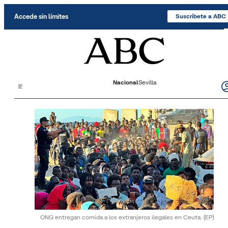
Saltar al contenido
Accede sin límites
Suscríbete a ABC
Nacional
Sevilla
ONG entregan comida a los extranjeros ilegales en Ceuta.
(EP)