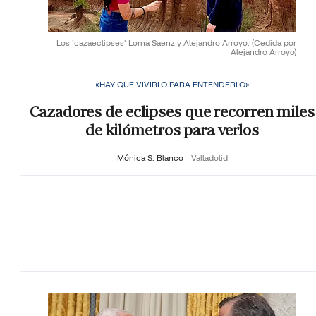
Los 'cazaeclipses' Lorna Saenz y Alejandro Arroyo.
(Cedida por
Alejandro Arroyo)
«HAY QUE VIVIRLO PARA ENTENDERLO»
Cazadores de eclipses que recorren miles
de kilómetros para verlos
Mónica S. Blanco
Valladolid