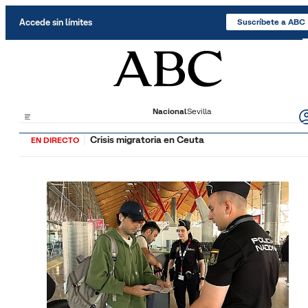
Saltar al contenido
Accede sin límites
Suscríbete a ABC
Nacional
Sevilla
Crisis migratoria en Ceuta
EN DIRECTO