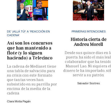
DE '¡ALLÁ TÚ!' A 'REACCIÓN EN
PRIMERAS INTENCIONES
CADENA'
Historia cierta de
Así son los concursos
Andreu Morell
que han mantenido a
flote (y lo siguen
Desde sus quince días en l
puerta ha sido el más lea
haciendo) a Telecinco
colaborador que ha tenid
Manuel Lao. Ni siquiera e
La cadena de Mediaset tiene
dinero le ha importado, só
una tabla de salvación para
servir a su patrón
su crisis con este formato
que tantas veces han
Salvador Sostres
subsistido en su parrilla por
encima de la media de la
cadena
Clara Molla Pagán