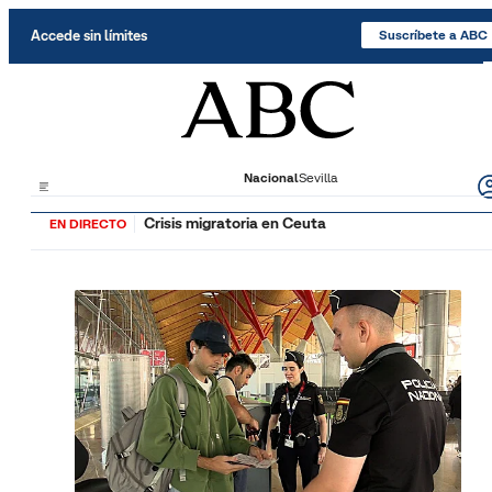
Saltar al contenido
Accede sin límites
Suscríbete a ABC
Nacional
Sevilla
Crisis migratoria en Ceuta
EN DIRECTO