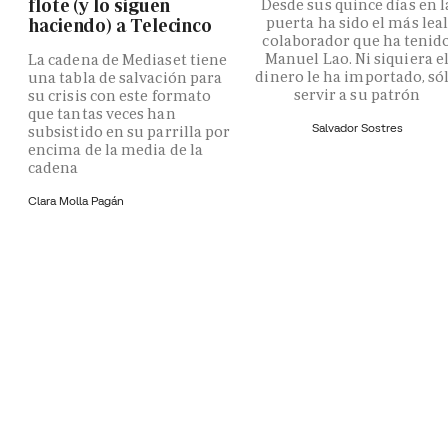
flote (y lo siguen
Desde sus quince días en l
puerta ha sido el más lea
haciendo) a Telecinco
colaborador que ha tenid
Manuel Lao. Ni siquiera e
La cadena de Mediaset tiene
dinero le ha importado, só
una tabla de salvación para
servir a su patrón
su crisis con este formato
que tantas veces han
Salvador Sostres
subsistido en su parrilla por
encima de la media de la
cadena
Clara Molla Pagán