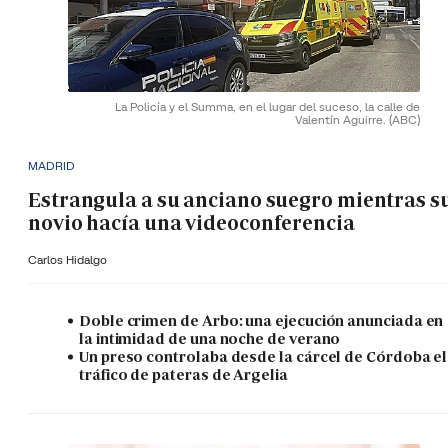
La Policía y el Summa, en el lugar del suceso, la calle de
Valentín Aguirre.
(ABC)
MADRID
Estrangula a su anciano suegro mientras s
novio hacía una videoconferencia
Carlos Hidalgo
Doble crimen de Arbo: una ejecución anunciada en
la intimidad de una noche de verano
Un preso controlaba desde la cárcel de Córdoba el
tráfico de pateras de Argelia