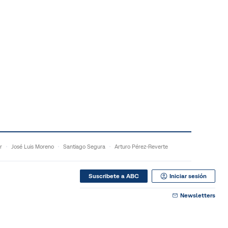
r
José Luis Moreno
Santiago Segura
Arturo Pérez-Reverte
Suscribete a ABC
Iniciar sesión
Newsletters