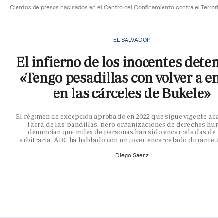
Cientos de presos hacinados en el Centro del Confinamiento contra el Terro
EL SALVADOR
El infierno de los inocentes dete
«Tengo pesadillas con volver a e
en las cárceles de Bukele»
El régimen de excepción aprobado en 2022 que sigue vigente ac
lacra de las pandillas, pero organizaciones de derechos h
denuncian que miles de personas han sido encarceladas de
arbitraria. ABC ha hablado con un joven encarcelado durante 
Diego Sáenz