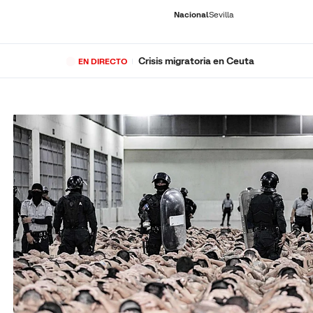
Nacional
Sevilla
Crisis migratoria en Ceuta
EN DIRECTO
RNACIONAL
ECONOMÍA
DEPORTES
SOCIEDAD
CULTURA
GENTE
PLAY
HISTORIA
ÚLTI