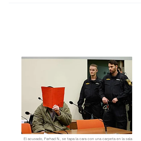
El acusado, Farhad N., se tapa la cara con una carpeta en la sala