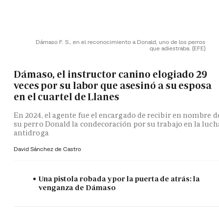
Dámaso F. S., en el reconocimiento a Donald, uno de los perros
que adiestraba.
(EFE)
Dámaso, el instructor canino elogiado 29
veces por su labor que asesinó a su esposa
en el cuartel de Llanes
En 2024, el agente fue el encargado de recibir en nombre d
su perro Donald la condecoración por su trabajo en la luch
antidroga
David Sánchez de Castro
Una pistola robada y por la puerta de atrás: la
venganza de Dámaso