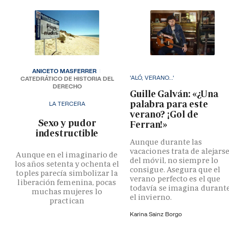
ANICETO MASFERRER
'ALÓ, VERANO...'
CATEDRÁTICO DE HISTORIA DEL
DERECHO
Guille Galván: «¿Una
palabra para este
LA TERCERA
verano? ¡Gol de
­Sexo y pudor
Ferran!»
indestructible
Aunque durante las
vacaciones trata de alejars
Aunque en el imaginario de
del móvil, no siempre lo
los años setenta y ochenta el
consigue. Asegura que el
toples parecía simbolizar la
verano perfecto es el que
liberación femenina, pocas
todavía se imagina durant
muchas mujeres lo
el invierno.
practican
Karina Sainz Borgo