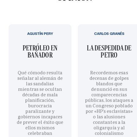
AGUSTÍN PERY
CARLOS GRANÉS
PETRÓLEO EN
LA DESPEDIDA DE
BAÑADOR
PETRO
Qué cómodo resulta
Recordemos esas
señalar al alemán de
decenas de golpes
las sandalias
blandos que
mientras se ocultan
denunció en sus
décadas de mala
comparecencias
planificación,
públicas, los ataques a
burocracia
un Congreso poblado
paralizante y
por «HP’s esclavistas»
gobiernos incapaces
o las alusiones
de prever el éxito que
constantes a la
ellos mismos
oligarquía y al
celebraban
colonialismo