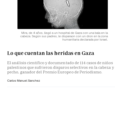
Mira, de 4 años, llegó a un hospital de Gaza con una bala en la
cabeza. Según sus padres, le disparaon con un dron en la zona
humanitaria declarada por Israel.
Lo que cuentan las heridas en Gaza
El análisis científico y documentado de 114 casos de niños
palestinos que sufrieron disparos selectivos en la cabeza y 
pecho, ganador del Premio Europeo de Periodismo.
Carlos Manuel Sanchez