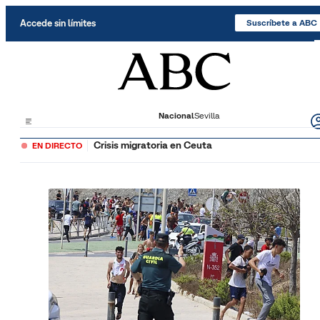
Saltar al contenido
Accede sin límites
Suscríbete a ABC
Nacional
Sevilla
Crisis migratoria en Ceuta
EN DIRECTO