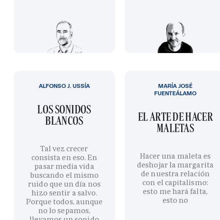
ALFONSO J. USSÍA
MARÍA JOSÉ
FUENTEÁLAMO
LOS SONIDOS
EL ARTE DE HACER
BLANCOS
MALETAS
Tal vez crecer
Hacer una maleta es
consista en eso. En
deshojar la margarita
pasar media vida
de nuestra relación
buscando el mismo
con el capitalismo:
ruido que un día nos
esto me hará falta,
hizo sentir a salvo.
esto no
Porque todos, aunque
no lo sepamos,
llevamos un sonido