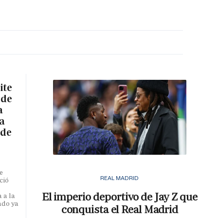
MA HORA
ite
 de
a
a
 de
e
REAL MADRID
ció
El imperio deportivo de Jay Z que
 a la
ado ya
conquista el Real Madrid