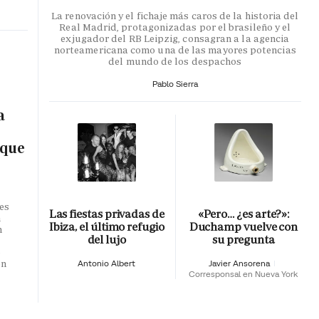
La renovación y el fichaje más caros de la historia del
Real Madrid, protagonizadas por el brasileño y el
exjugador del RB Leipzig, consagran a la agencia
norteamericana como una de las mayores potencias
del mundo de los despachos
Pablo Sierra
a
 que
es
Las fiestas privadas de
«Pero… ¿es arte?»:
n
Ibiza, el último refugio
Duchamp vuelve con
n
del lujo
su pregunta
o
en
Antonio Albert
Javier Ansorena
Corresponsal en Nueva York