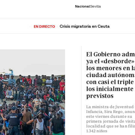
Nacional
Sevilla
Crisis migratoria en Ceuta
EN DIRECTO
RNACIONAL
ECONOMÍA
DEPORTES
SOCIEDAD
CULTURA
GENTE
PLAY
HISTORIA
ÚLTI
El Gobierno adm
ya el «desborde»
los menores en l
ciudad autónom
con casi el triple
los inicialmente
previstos
La ministra de Juventud 
Infancia, Sira Rego, anun
este viernes durante su
primera jornada de visita
localidad que se han fili
1.342 niños