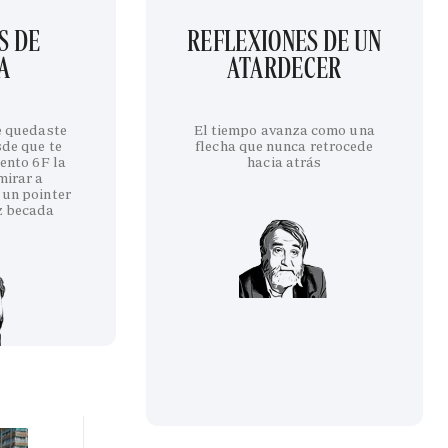
S DE
REFLEXIONES DE UN
A
ATARDECER
te quedaste
El tiempo avanza como una
sde que te
flecha que nunca retrocede
iento 6F la
hacia atrás
mirar a
 un pointer
z becada