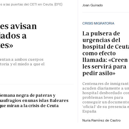
es a las puertas del CETI en Ceuta.
(EFE)
Joan Guirado
les avisan
CRISIS MIGRATORIA
La pulsera de
iados a
urgencias del
tes»
hospital de Ceut
como efecto
llamada: «Creen
esentan a ambos cuerpos
toria y el miedo a que el
les servirá para
pedir asilo»
Centenares de inmigrant
acuden diariamente a u
hospital desbordado co
Semana negra de pateras y
problemas leves para
naufragios en unas islas Baleares
conseguir un document
que miran a la crisis de Ceuta
'oficial' de su presencia 
España
Nuria Ramírez de Castro