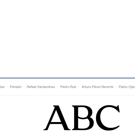
lez
Pensión
Rafael Santandreu
Pedro Ruiz
Arturo Pérez-Reverte
Pablo Oje