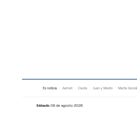
Saltar al contenido
Es noticia
Aemet
Ceuta
Juan y Medio
Marta Gonzá
Sábado
08 de agosto 2026