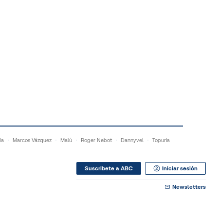
da
Marcos Vázquez
Malú
Roger Nebot
Dannyvel
Topuria
Suscribete a ABC
Iniciar sesión
Newsletters