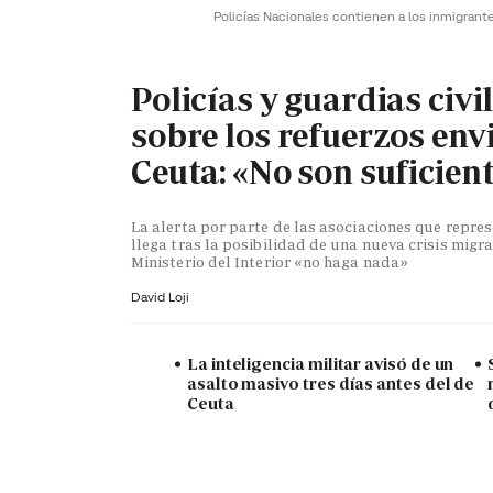
Policías Nacionales contienen a los inmigrant
Policías y guardias civi
sobre los refuerzos env
Ceuta: «No son suficien
La alerta por parte de las asociaciones que repr
llega tras la posibilidad de una nueva crisis migra
Ministerio del Interior «no haga nada»
David Loji
La inteligencia militar avisó de un
asalto masivo tres días antes del de
Ceuta