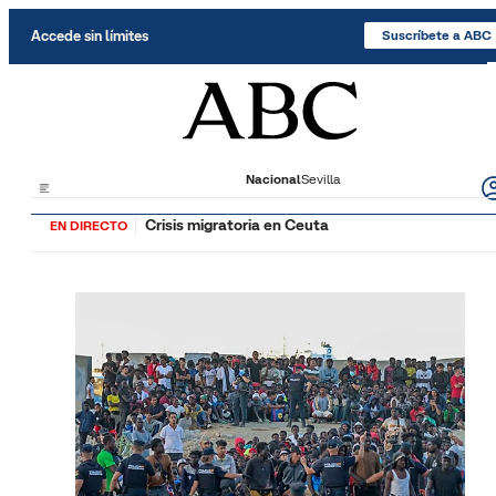
Saltar al contenido
Accede sin límites
Suscríbete a ABC
Nacional
Sevilla
Crisis migratoria en Ceuta
EN DIRECTO