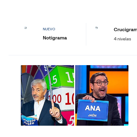
Crucigra
NUEVO
Notigrama
4 niveles