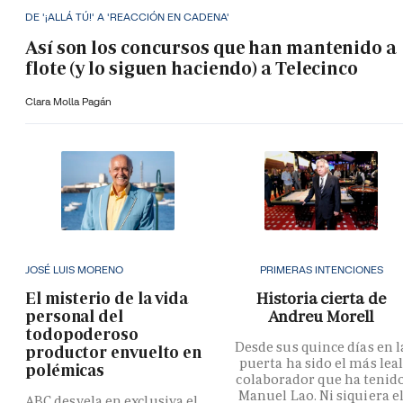
DE '¡ALLÁ TÚ!' A 'REACCIÓN EN CADENA'
Así son los concursos que han mantenido a
flote (y lo siguen haciendo) a Telecinco
Clara Molla Pagán
JOSÉ LUIS MORENO
PRIMERAS INTENCIONES
El misterio de la vida
Historia cierta de
personal del
Andreu Morell
todopoderoso
Desde sus quince días en l
productor envuelto en
puerta ha sido el más lea
polémicas
colaborador que ha tenid
Manuel Lao. Ni siquiera e
ABC desvela en exclusiva el