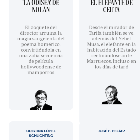
'LA ODISEA' DE
EL ELEFANTE DE
NOLAN
CEUTA
El zoquete del
Desde el mirador de
director arruina la
Tarifa también se ve,
magia sangrienta del
además del Yebel
poema homérico,
Musa, el elefante en la
convirtiéndola en
habitación del Estado
una zafia secuencia
reclinándose ante
de película
Marruecos. Incluso en
hollywoodense de
los días de taró
mamporros
CRISTINA LÓPEZ
JOSÉ F. PELÁEZ
SCHLICHTING