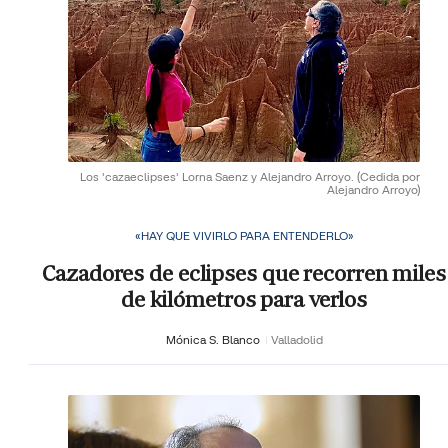
Los 'cazaeclipses' Lorna Saenz y Alejandro Arroyo.
(Cedida por
Alejandro Arroyo)
«HAY QUE VIVIRLO PARA ENTENDERLO»
Cazadores de eclipses que recorren miles
de kilómetros para verlos
Mónica S. Blanco
Valladolid