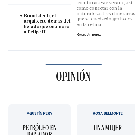
aventuras este verano, así
como conectar con la
naturaleza, tres itinerario
Buontalenti, el
que se quedarán grabados
arquitecto detrás del
en la retina
helado que enamoró
a Felipe II
Rocío Jiménez
OPINIÓN
AGUSTÍN PERY
ROSA BELMONTE
PETRÓLEO EN
UNA MUJER
BAÑADOR