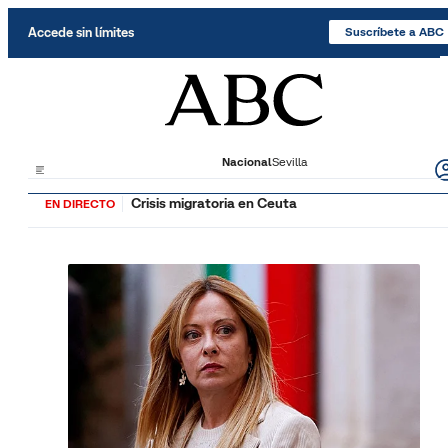
Saltar al contenido
Accede sin límites
Suscríbete a ABC
Nacional
Sevilla
Crisis migratoria en Ceuta
EN DIRECTO