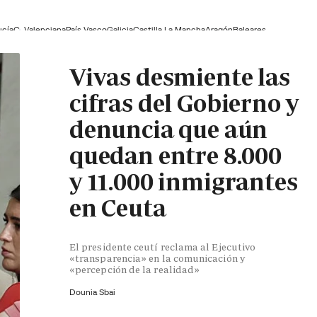
ucía
C. Valenciana
País Vasco
Galicia
Castilla La Mancha
Aragón
Baleares
Vivas desmiente las
cifras del Gobierno y
denuncia que aún
quedan entre 8.000
y 11.000 inmigrantes
en Ceuta
El presidente ceutí reclama al Ejecutivo
«transparencia» en la comunicación y
«percepción de la realidad»
Dounia Sbai