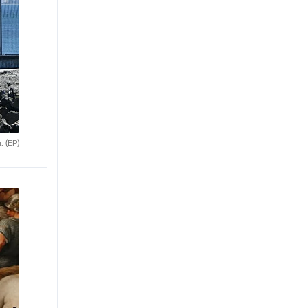
ú.
(EP)