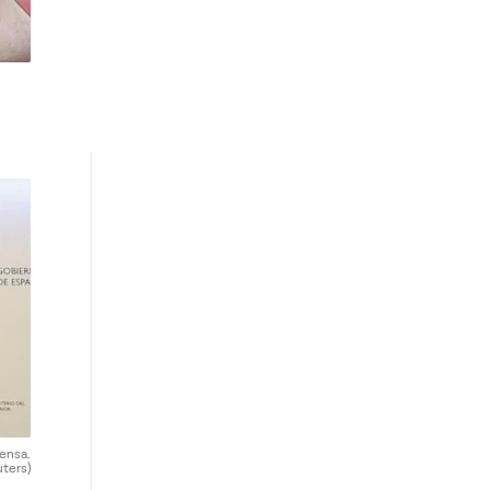
rensa.
uters)