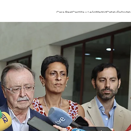
Casa Real
Castilla y León
Madrid
Cataluña
Andal