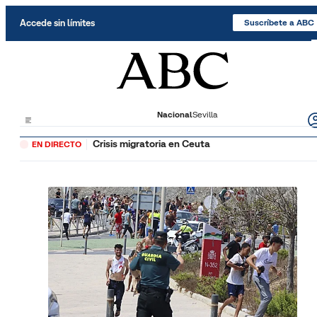
Saltar al contenido
Accede sin límites
Suscríbete a ABC
Nacional
Sevilla
Crisis migratoria en Ceuta
EN DIRECTO