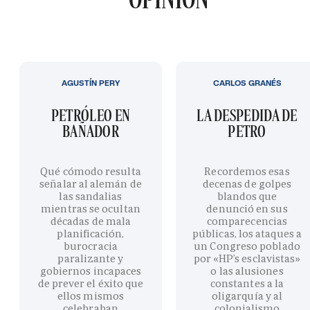
AGUSTÍN PERY
CARLOS GRANÉS
PETRÓLEO EN
LA DESPEDIDA DE
BAÑADOR
PETRO
Qué cómodo resulta
Recordemos esas
señalar al alemán de
decenas de golpes
las sandalias
blandos que
mientras se ocultan
denunció en sus
décadas de mala
comparecencias
planificación,
públicas, los ataques a
burocracia
un Congreso poblado
paralizante y
por «HP’s esclavistas»
gobiernos incapaces
o las alusiones
de prever el éxito que
constantes a la
ellos mismos
oligarquía y al
celebraban
colonialismo