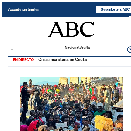
Saltar al contenido
Accede sin límites
Suscríbete a ABC
Nacional
Sevilla
Crisis migratoria en Ceuta
EN DIRECTO