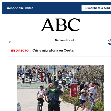
Saltar al contenido
Accede sin límites
Suscríbete a ABC
Nacional
Sevilla
Crisis migratoria en Ceuta
EN DIRECTO