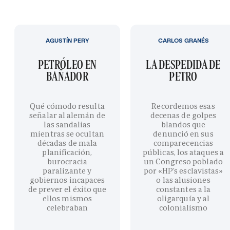
AGUSTÍN PERY
CARLOS GRANÉS
PETRÓLEO EN
LA DESPEDIDA DE
BAÑADOR
PETRO
Qué cómodo resulta
Recordemos esas
señalar al alemán de
decenas de golpes
las sandalias
blandos que
mientras se ocultan
denunció en sus
décadas de mala
comparecencias
planificación,
públicas, los ataques a
burocracia
un Congreso poblado
paralizante y
por «HP’s esclavistas»
gobiernos incapaces
o las alusiones
de prever el éxito que
constantes a la
ellos mismos
oligarquía y al
celebraban
colonialismo