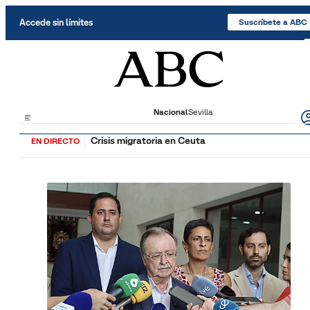
Saltar al contenido
Accede sin límites
Suscríbete a ABC
Nacional
Sevilla
Crisis migratoria en Ceuta
EN DIRECTO