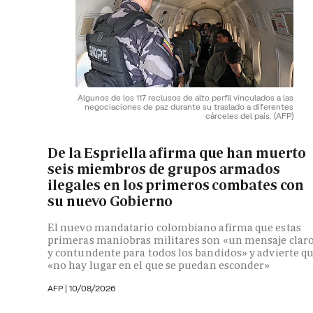
Algunos de los 117 reclusos de alto perfil vinculados a las
negociaciones de paz durante su traslado a diferentes
cárceles del país.
(AFP)
De la Espriella afirma que han muerto
seis miembros de grupos armados
ilegales en los primeros combates con
su nuevo Gobierno
El nuevo mandatario colombiano afirma que estas
primeras maniobras militares son «un mensaje clar
y contundente para todos los bandidos» y advierte q
«no hay lugar en el que se puedan esconder»
AFP |
10/08/2026