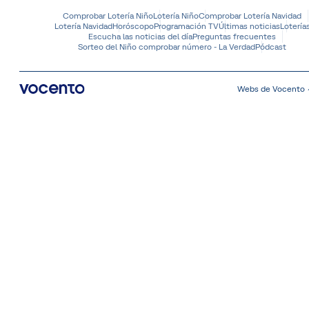
Comprobar Lotería Niño
Lotería Niño
Comprobar Lotería Navidad
Lotería Navidad
Horóscopo
Programación TV
Últimas noticias
Lotería
Escucha las noticias del día
Preguntas frecuentes
Sorteo del Niño comprobar número - La Verdad
Pódcast
Webs de Vocento