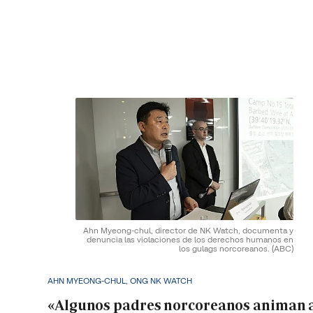
Ahn Myeong-chul, director de NK Watch, documenta y
denuncia las violaciones de los derechos humanos en
los gulags norcoreanos.
(ABC)
AHN MYEONG-CHUL, ONG NK WATCH
«Algunos padres norcoreanos animan 