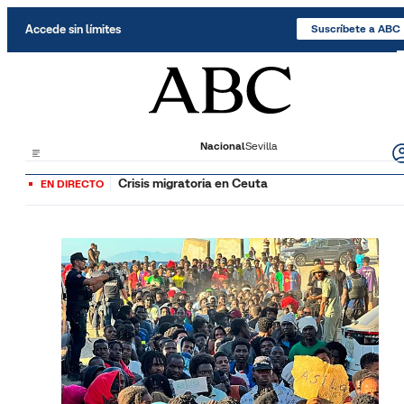
Saltar al contenido
Accede sin límites
Suscríbete a ABC
Nacional
Sevilla
Crisis migratoria en Ceuta
EN DIRECTO