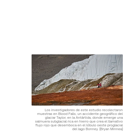
Los investigadores de este estudio recolectaron
muestras en Blood Falls, un accidente geográfico del
glaciar Taylor, en la Antártida, donde emerge una
salmuera subglacial rica en hierro que crea el llamativo
flujo rojo que desemboca en el lóbulo oeste proglacial
del lago Bonney.
(Bryan Minnea)