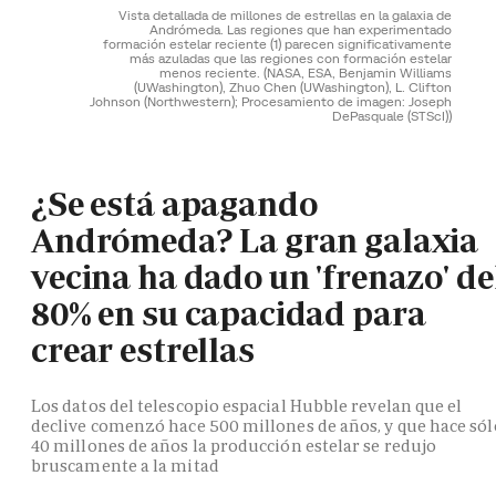
Vista detallada de millones de estrellas en la galaxia de
Andrómeda. Las regiones que han experimentado
formación estelar reciente (1) parecen significativamente
más azuladas que las regiones con formación estelar
menos reciente.
(NASA, ESA, Benjamin Williams
(UWashington), Zhuo Chen (UWashington), L. Clifton
Johnson (Northwestern); Procesamiento de imagen: Joseph
DePasquale (STScI))
¿Se está apagando
Andrómeda? La gran galaxia
vecina ha dado un 'frenazo' de
80% en su capacidad para
crear estrellas
Los datos del telescopio espacial Hubble revelan que el
declive comenzó hace 500 millones de años, y que hace sól
40 millones de años la producción estelar se redujo
bruscamente a la mitad