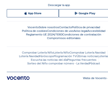
Descargar la app
App Store
Google Play
Vocento
Sobre nosotros
Contacto
Política de privacidad
Política de cookies
Condiciones de uso
Aviso legal
Accesibilidad
Reglamento UE 2024/1083
Condiciones de contratación
Compromisos editoriales
Comprobar Lotería Niño
Lotería Niño
Comprobar Lotería Navidad
Lotería Navidad
Horóscopo
Programación TV
Últimas noticias
Lotería
Escucha las noticias del día
Preguntas frecuentes
Sorteo del Niño comprobar número - La Verdad
Pódcast
Webs de Vocento