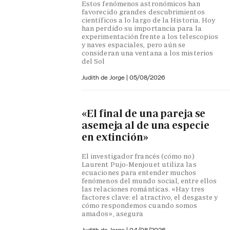
Estos fenómenos astronómicos han
favorecido grandes descubrimientos
científicos a lo largo de la Historia. Hoy
han perdido su importancia para la
experimentación frente a los telescopios
y naves espaciales, pero aún se
consideran una ventana a los misterios
del Sol
Judith de Jorge
|
05/08/2026
«El final de una pareja se
asemeja al de una especie
en extinción»
El investigador francés (cómo no)
Laurent Pujo-Menjouet utiliza las
ecuaciones para entender muchos
fenómenos del mundo social, entre ellos
las relaciones románticas. «Hay tres
factores clave: el atractivo, el desgaste y
cómo respondemos cuando somos
amados», asegura
Judith de Jorge
|
04/08/2026