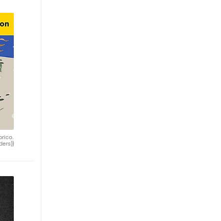
brico.
ders))