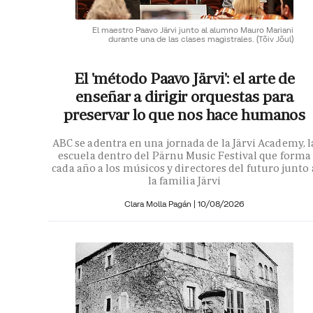
El maestro Paavo Järvi junto al alumno Mauro Mariani
durante una de las clases magistrales.
(Tõiv Jõul)
El 'método Paavo Järvi': el arte de
enseñar a dirigir orquestas para
preservar lo que nos hace humanos
ABC se adentra en una jornada de la Järvi Academy, l
escuela dentro del Pärnu Music Festival que forma
cada año a los músicos y directores del futuro junto 
la familia Järvi
Clara Molla Pagán
|
10/08/2026