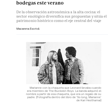
bodegas este verano
De la observación astronómica a la alta cocina: el
sector enológico diversifica sus propuestas y sitúa el
patrimonio histórico como el eje central del viaje
Macarena Escrivá
Marianne con la chaqueta que Leonard llevaba cuando
era miembro de The Buckskin Boys. La banda adquirió el
nombre a partir de esa chaqueta, que era un regalo de su
padre.
(Fotografía dentro del libro de 'So long, Marianne'
de Kari Hesthamar)