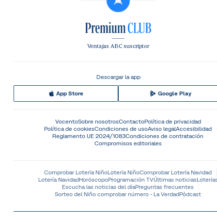
Ventajas ABC suscriptor
Descargar la app
App Store
Google Play
Vocento
Sobre nosotros
Contacto
Política de privacidad
Política de cookies
Condiciones de uso
Aviso legal
Accesibilidad
Reglamento UE 2024/1083
Condiciones de contratación
Compromisos editoriales
Comprobar Lotería Niño
Lotería Niño
Comprobar Lotería Navidad
Lotería Navidad
Horóscopo
Programación TV
Últimas noticias
Lotería
Escucha las noticias del día
Preguntas frecuentes
Sorteo del Niño comprobar número - La Verdad
Pódcast