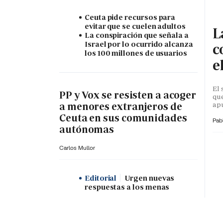
Ceuta pide recursos para
evitar que se cuelen adultos
L
La conspiración que señala a
Israel por lo ocurrido alcanza
c
los 100 millones de usuarios
e
El 
PP y Vox se resisten a acoger
que
apu
a menores extranjeros de
Ceuta en sus comunidades
Pab
autónomas
Carlos Mullor
Editorial
Urgen nuevas
respuestas a los menas