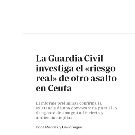
PORTADA
OPINIÓN
ESPAÑA
MADRID
INTE
La Guardia Civil
investiga el «riesgo
real» de otro asalto
en Ceuta
El informe preliminar confirma la
existencia de una convocatoria para el 15
de agosto de «magnitud incierta y
audiencia amplia»
Borja Méndez y
David Yagüe