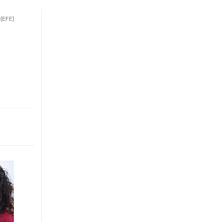
.
(EFE)