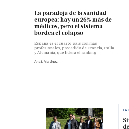
La paradoja de la sanidad
europea: hay un 26% más de
médicos, pero el sistema
bordea el colapso
España es el cuarto país con más
profesionales, precedido de Francia, Italia
y Alemania, que lidera el ranking
Ana I. Martínez
LA 
Si
de