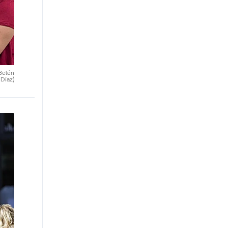
Belén
Díaz)