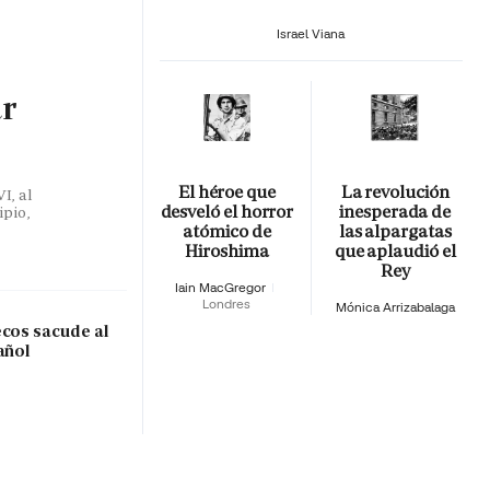
Israel Viana
ar
El héroe que
La revolución
I, al
desveló el horror
inesperada de
ipio,
atómico de
las alpargatas
Hiroshima
que aplaudió el
Rey
Iain MacGregor
Londres
Mónica Arrizabalaga
ecos sacude al
añol