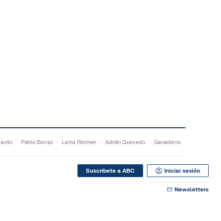
Javito
Pablo Borraz
Lama Rinchen
Adrián Quevedo
Ganaderos
Suscribete a ABC
Iniciar sesión
Newsletters