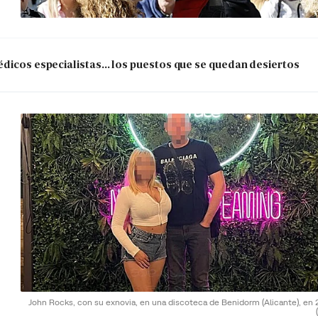
dicos especialistas... los puestos que se quedan desiertos
John Rocks, con su exnovia, en una discoteca de Benidorm (Alicante), en 