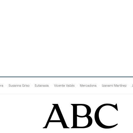
era
Susanna Griso
Eutanasia
Vicente Vallés
Mercadona
Izanami Martínez
Matteo Grandi