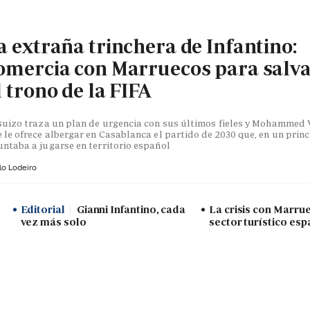
a extraña trinchera de Infantino:
omercia con Marruecos para salv
l trono de la FIFA
suizo traza un plan de urgencia con sus últimos fieles y Mohammed V
 le ofrece albergar en Casablanca el partido de 2030 que, en un princ
ntaba a jugarse en territorio español
lo Lodeiro
Editorial
Gianni Infantino, cada
La crisis con Marru
vez más solo
sector turístico esp