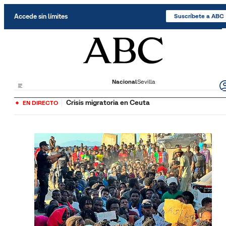
Saltar al contenido
Accede sin límites
Suscríbete a ABC
Nacional
Sevilla
Crisis migratoria en Ceuta
EN DIRECTO