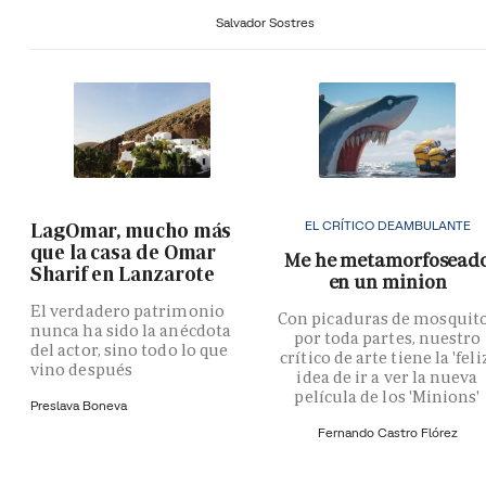
Salvador Sostres
EL CRÍTICO DEAMBULANTE
LagOmar, mucho más
que la casa de Omar
Me he metamorfosead
Sharif en Lanzarote
en un minion
El verdadero patrimonio
Con picaduras de mosquit
nunca ha sido la anécdota
por toda partes, nuestro
del actor, sino todo lo que
crítico de arte tiene la 'feli
vino después
idea de ir a ver la nueva
película de los 'Minions'
Preslava Boneva
Fernando Castro Flórez