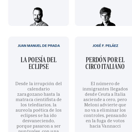
JUAN MANUEL DE PRADA
JOSÉ F. PELÁEZ
LA POESÍA DEL
PERDÓN POR EL
ECLIPSE
CIRCO ITALIANO
Desde la irrupción del
El número de
calendario
inmigrantes llegados
zaragozano hasta la
desde Ceuta a Italia
matraca cientifista de
asciende a cero, pero
los telediarios, la
Meloni advierte que
aureola poética de los
no va a eliminar los
eclipses se ha ido
controles, pensando
desvaneciendo,
en la fuga de votos
porque pasaron a ser
hacia Vannacci
puntuales, con una