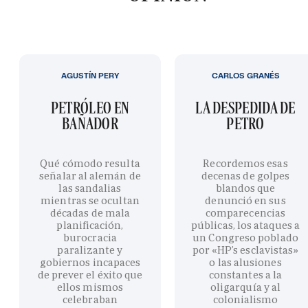
AGUSTÍN PERY
CARLOS GRANÉS
PETRÓLEO EN
LA DESPEDIDA DE
BAÑADOR
PETRO
Qué cómodo resulta
Recordemos esas
señalar al alemán de
decenas de golpes
las sandalias
blandos que
mientras se ocultan
denunció en sus
décadas de mala
comparecencias
planificación,
públicas, los ataques a
burocracia
un Congreso poblado
paralizante y
por «HP’s esclavistas»
gobiernos incapaces
o las alusiones
de prever el éxito que
constantes a la
ellos mismos
oligarquía y al
celebraban
colonialismo