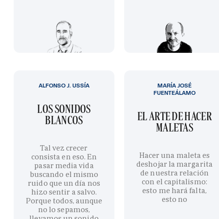
ALFONSO J. USSÍA
MARÍA JOSÉ
FUENTEÁLAMO
LOS SONIDOS
EL ARTE DE HACER
BLANCOS
MALETAS
Tal vez crecer
Hacer una maleta es
consista en eso. En
deshojar la margarita
pasar media vida
de nuestra relación
buscando el mismo
con el capitalismo:
ruido que un día nos
esto me hará falta,
hizo sentir a salvo.
esto no
Porque todos, aunque
no lo sepamos,
llevamos un sonido