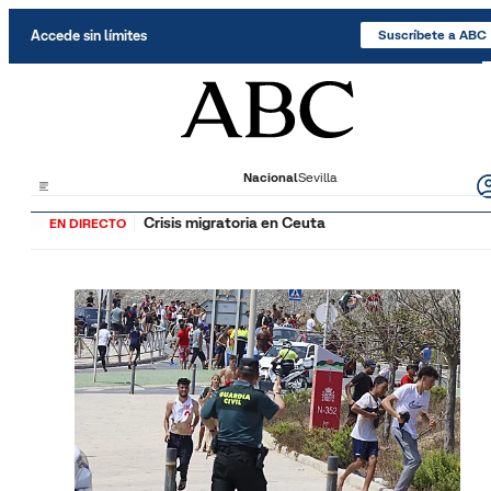
Saltar al contenido
Accede sin límites
Suscríbete a ABC
Nacional
Sevilla
Crisis migratoria en Ceuta
EN DIRECTO