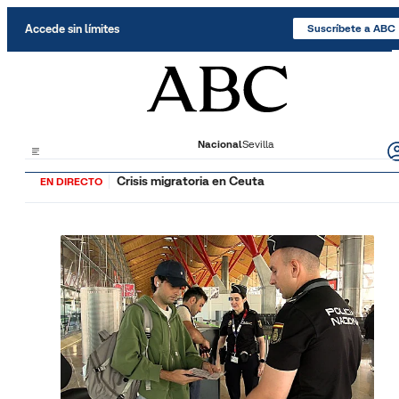
Saltar al contenido
Accede sin límites
Suscríbete a ABC
Nacional
Sevilla
Crisis migratoria en Ceuta
EN DIRECTO