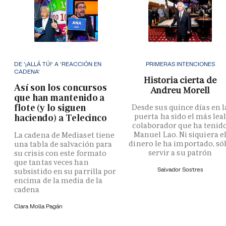
DE '¡ALLÁ TÚ!' A 'REACCIÓN EN
PRIMERAS INTENCIONES
CADENA'
Historia cierta de
Así son los concursos
Andreu Morell
que han mantenido a
flote (y lo siguen
Desde sus quince días en l
puerta ha sido el más lea
haciendo) a Telecinco
colaborador que ha tenid
Manuel Lao. Ni siquiera e
La cadena de Mediaset tiene
dinero le ha importado, só
una tabla de salvación para
servir a su patrón
su crisis con este formato
que tantas veces han
Salvador Sostres
subsistido en su parrilla por
encima de la media de la
cadena
Clara Molla Pagán