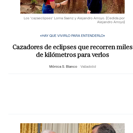
Los 'cazaeclipses' Lorna Saenz y Alejandro Arroyo.
(Cedida por
Alejandro Arroyo)
«HAY QUE VIVIRLO PARA ENTENDERLO»
Cazadores de eclipses que recorren miles
de kilómetros para verlos
Mónica S. Blanco
Valladolid