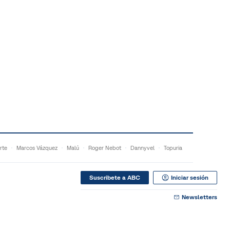
rte
Marcos Vázquez
Malú
Roger Nebot
Dannyvel
Topuria
Suscribete a ABC
Iniciar sesión
Newsletters