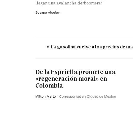
llegar una avalancha de 'boomers'
Susana Alcelay
La gasolina vuelve a los precios de mar
De la Espriella promete una
«regeneración moral» en
Colombia
Milton Merlo
Corresponsal en Ciudad de México