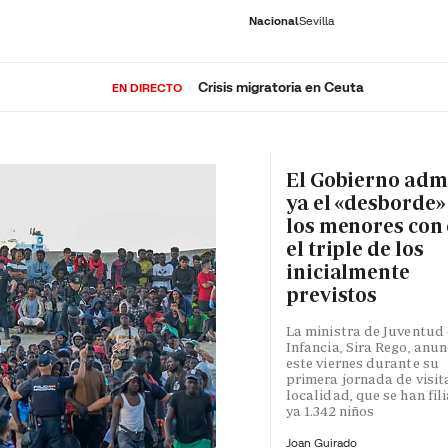
Nacional
Sevilla
Crisis migratoria en Ceuta
EN DIRECTO
RNACIONAL
ECONOMÍA
DEPORTES
SOCIEDAD
CULTURA
GENTE
PLAY
HISTORIA
ÚLTI
El Gobierno adm
ya el «desborde»
los menores con 
el triple de los
inicialmente
previstos
La ministra de Juventud 
Infancia, Sira Rego, anun
este viernes durante su
primera jornada de visita
localidad, que se han fil
ya 1.342 niños
Joan Guirado