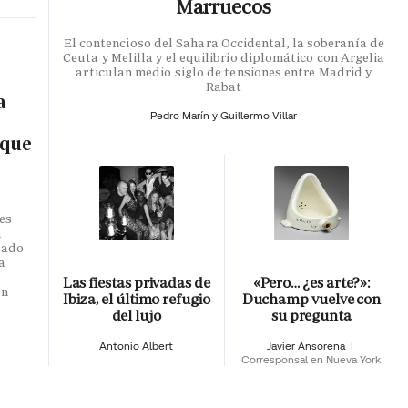
Marruecos
El contencioso del Sahara Occidental, la soberanía de
Ceuta y Melilla y el equilibrio diplomático con Argelia
articulan medio siglo de tensiones entre Madrid y
Rabat
a
Pedro Marín y Guillermo Villar
 que
es
n
dado
a
o
Las fiestas privadas de
«Pero… ¿es arte?»:
en
Ibiza, el último refugio
Duchamp vuelve con
del lujo
su pregunta
Antonio Albert
Javier Ansorena
Corresponsal en Nueva York