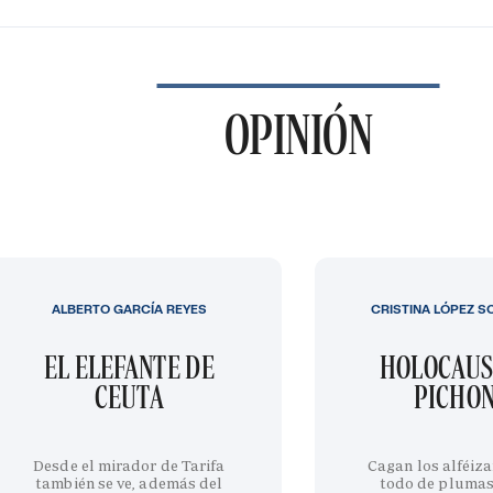
OPINIÓN
ALBERTO GARCÍA REYES
CRISTINA LÓPEZ S
EL ELEFANTE DE
HOLOCAUS
CEUTA
PICHO
Desde el mirador de Tarifa
Cagan los alféiza
también se ve, además del
todo de plumas