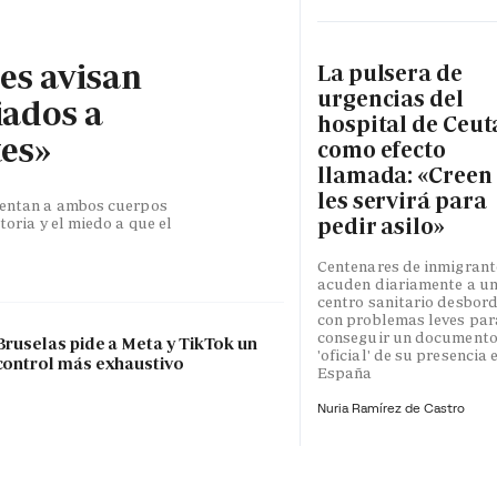
les avisan
La pulsera de
urgencias del
iados a
hospital de Ceut
tes»
como efecto
llamada: «Creen
les servirá para
esentan a ambos cuerpos
pedir asilo»
toria y el miedo a que el
Centenares de inmigrant
acuden diariamente a u
centro sanitario desbor
con problemas leves par
conseguir un document
Bruselas pide a Meta y TikTok un
'oficial' de su presencia 
control más exhaustivo
España
Nuria Ramírez de Castro