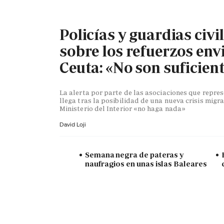
Policías y guardias civi
sobre los refuerzos env
Ceuta: «No son suficien
La alerta por parte de las asociaciones que repr
llega tras la posibilidad de una nueva crisis migra
Ministerio del Interior «no haga nada»
David Loji
Semana negra de pateras y
naufragios en unas islas Baleares