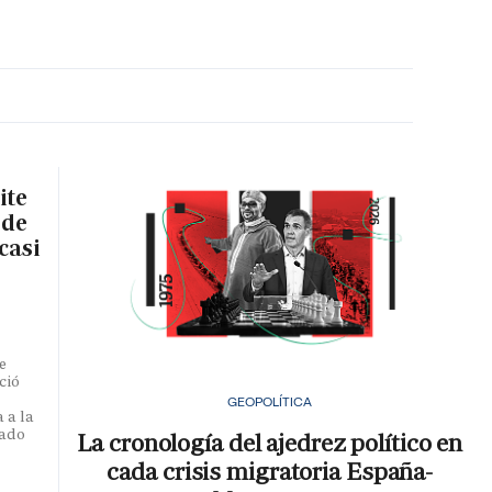
MA HORA
ite
 de
casi
e
ció
GEOPOLÍTICA
 a la
iado
La cronología del ajedrez político en
cada crisis migratoria España-