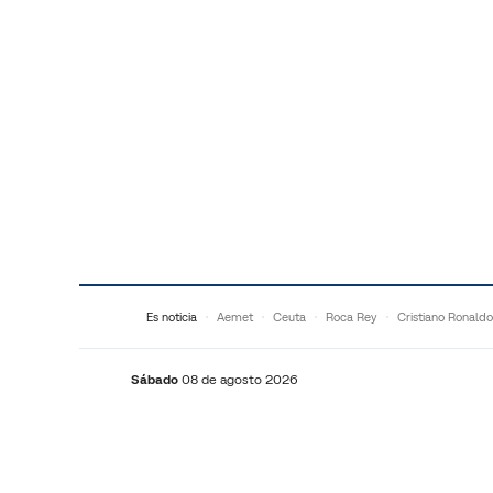
Saltar al contenido
Es noticia
Aemet
Ceuta
Roca Rey
Cristiano Ronaldo
Sábado
08 de agosto 2026