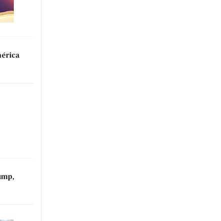
mérica
ump,