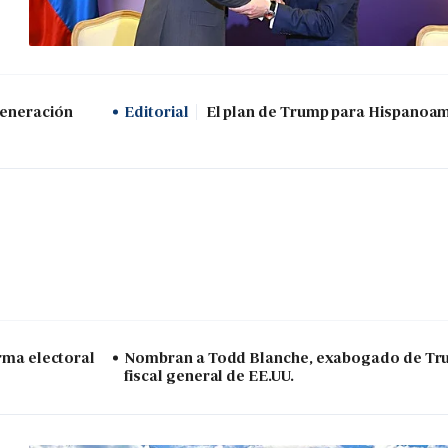
generación
Editorial
El plan de Trump para Hispanoa
arma electoral
Nombran a Todd Blanche, exabogado de Tr
fiscal general de EE.UU.