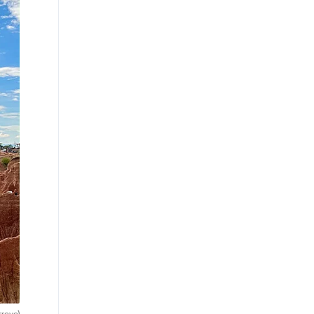
rroyo)