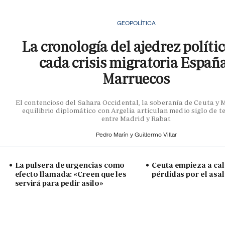
GEOPOLÍTICA
La cronología del ajedrez políti
cada crisis migratoria Españ
Marruecos
El contencioso del Sahara Occidental, la soberanía de Ceuta y Me
equilibrio diplomático con Argelia articulan medio siglo de t
entre Madrid y Rabat
Pedro Marín y
Guillermo Villar
La pulsera de urgencias como
Ceuta empieza a cal
efecto llamada: «Creen que les
pérdidas por el asal
servirá para pedir asilo»