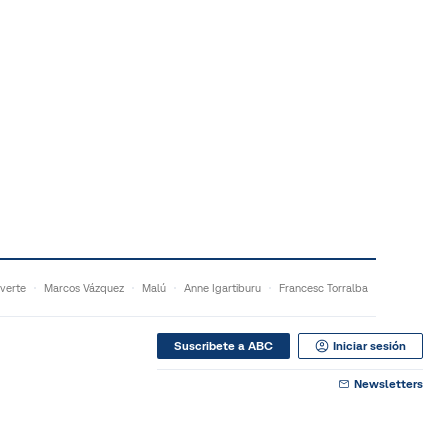
verte
Marcos Vázquez
Malú
Anne Igartiburu
Francesc Torralba
Suscribete a ABC
Iniciar sesión
Newsletters