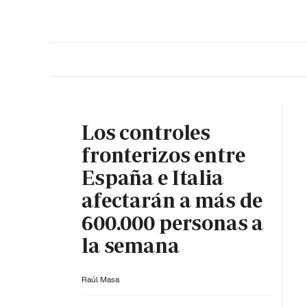
PORTADA
OPINIÓN
ESPAÑA
MADRID
INTE
Los controles
fronterizos entre
España e Italia
afectarán a más de
600.000 personas a
la semana
Raúl Masa