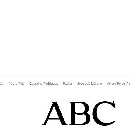
ldo
Pedro Ruiz
Georgina Rodríguez
Pastor
José Luis Moreno
Arturo Pérez-Re
Topuria