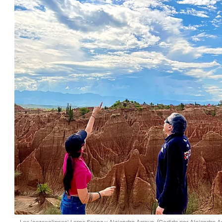
Los 'cazaeclipses' Lorna Saenz y Alejandro Arroyo.
(Cedida por Alejandro A