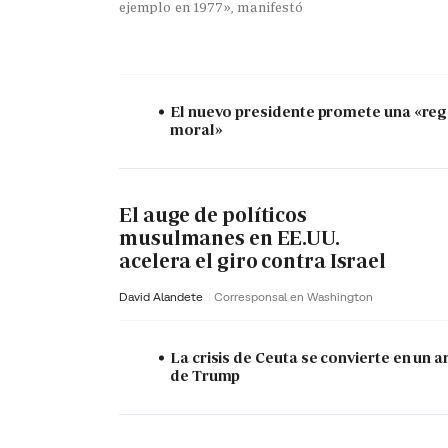
ejemplo en 1977», manifestó
El nuevo presidente promete una «re
moral»
El auge de políticos
musulmanes en EE.UU.
acelera el giro contra Israel
David Alandete
Corresponsal en Washington
La crisis de Ceuta se convierte en un 
de Trump