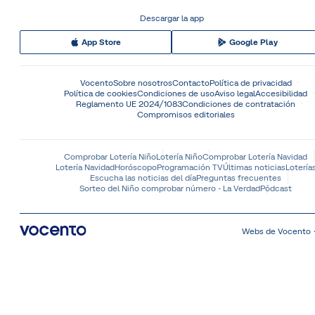
Descargar la app
App Store
Google Play
Vocento
Sobre nosotros
Contacto
Política de privacidad
Política de cookies
Condiciones de uso
Aviso legal
Accesibilidad
Reglamento UE 2024/1083
Condiciones de contratación
Compromisos editoriales
Comprobar Lotería Niño
Lotería Niño
Comprobar Lotería Navidad
Lotería Navidad
Horóscopo
Programación TV
Últimas noticias
Lotería
Escucha las noticias del día
Preguntas frecuentes
Sorteo del Niño comprobar número - La Verdad
Pódcast
Webs de Vocento