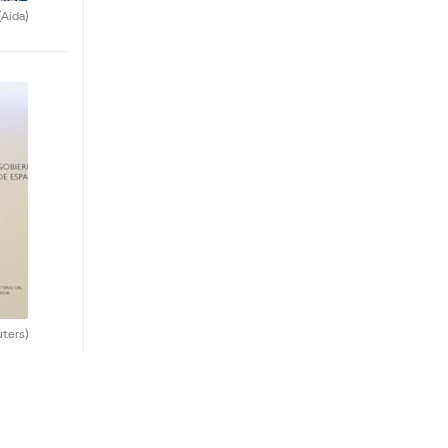
(Aida)
uters)