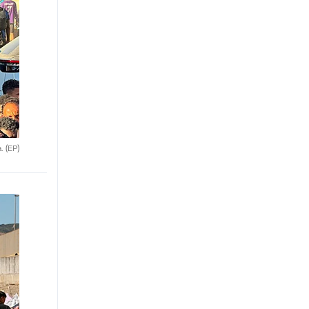
a.
(EP)