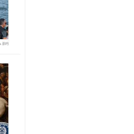
a.
(EP)