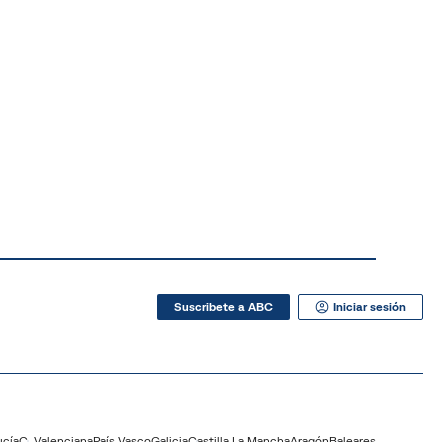
Suscribete a ABC
Iniciar sesión
ucía
C. Valenciana
País Vasco
Galicia
Castilla La Mancha
Aragón
Baleares