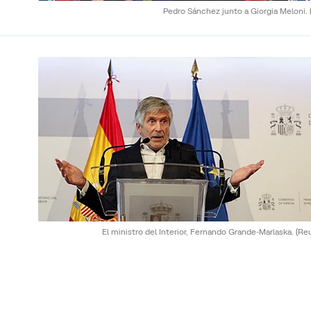
Pedro Sánchez junto a Giorgia Meloni.
El ministro del Interior, Fernando Grande-Marlaska.
(Re