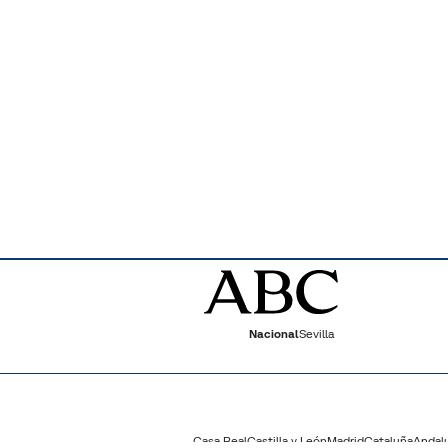
Nacional
Sevilla
Casa Real
Castilla y León
Madrid
Cataluña
Andal