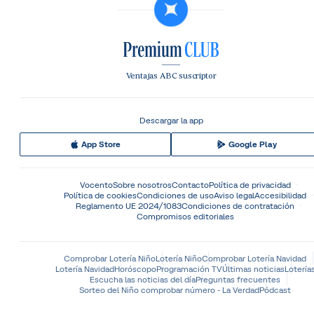
Ventajas ABC suscriptor
Descargar la app
App Store
Google Play
Vocento
Sobre nosotros
Contacto
Política de privacidad
Política de cookies
Condiciones de uso
Aviso legal
Accesibilidad
Reglamento UE 2024/1083
Condiciones de contratación
Compromisos editoriales
Comprobar Lotería Niño
Lotería Niño
Comprobar Lotería Navidad
Lotería Navidad
Horóscopo
Programación TV
Últimas noticias
Lotería
Escucha las noticias del día
Preguntas frecuentes
Sorteo del Niño comprobar número - La Verdad
Pódcast