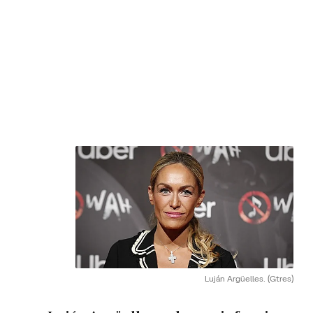
Luján Argüelles.
(Gtres)