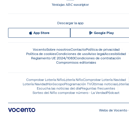
Ventajas ABC suscriptor
Descargar la app
App Store
Google Play
Vocento
Sobre nosotros
Contacto
Política de privacidad
Política de cookies
Condiciones de uso
Aviso legal
Accesibilidad
Reglamento UE 2024/1083
Condiciones de contratación
Compromisos editoriales
Comprobar Lotería Niño
Lotería Niño
Comprobar Lotería Navidad
Lotería Navidad
Horóscopo
Programación TV
Últimas noticias
Lotería
Escucha las noticias del día
Preguntas frecuentes
Sorteo del Niño comprobar número - La Verdad
Pódcast
Webs de Vocento