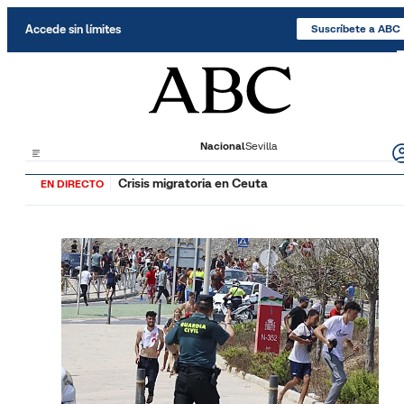
Saltar al contenido
Accede sin límites
Suscríbete a ABC
Nacional
Sevilla
Crisis migratoria en Ceuta
EN DIRECTO