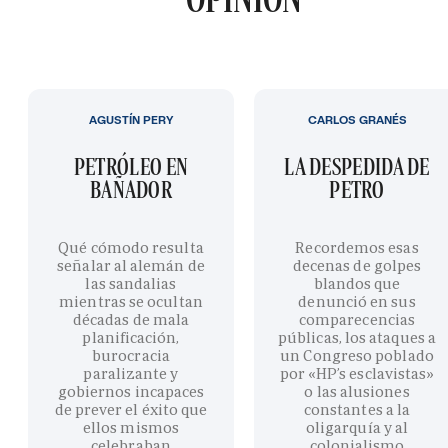
AGUSTÍN PERY
CARLOS GRANÉS
PETRÓLEO EN
LA DESPEDIDA DE
BAÑADOR
PETRO
Qué cómodo resulta
Recordemos esas
señalar al alemán de
decenas de golpes
las sandalias
blandos que
mientras se ocultan
denunció en sus
décadas de mala
comparecencias
planificación,
públicas, los ataques a
burocracia
un Congreso poblado
paralizante y
por «HP’s esclavistas»
gobiernos incapaces
o las alusiones
de prever el éxito que
constantes a la
ellos mismos
oligarquía y al
celebraban
colonialismo