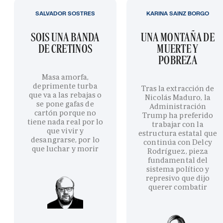
SALVADOR SOSTRES
KARINA SAINZ BORGO
SOIS UNA BANDA
UNA MONTAÑA DE
DE CRETINOS
MUERTE Y
POBREZA
Masa amorfa,
deprimente turba
Tras la extracción de
que va a las rebajas o
Nicolás Maduro, la
se pone gafas de
Administración
cartón porque no
Trump ha preferido
tiene nada real por lo
trabajar con la
que vivir y
estructura estatal que
desangrarse, por lo
continúa con Delcy
que luchar y morir
Rodríguez, pieza
fundamental del
sistema político y
represivo que dijo
querer combatir