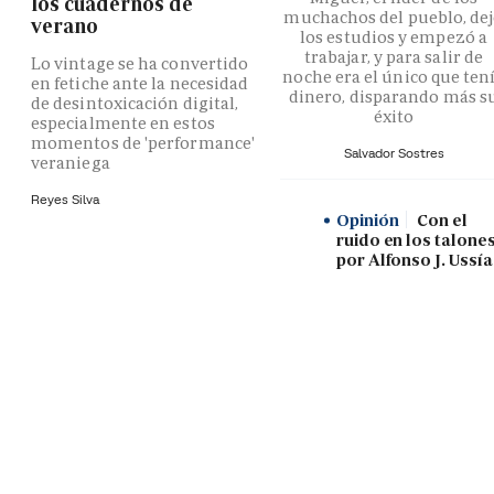
los cuadernos de
muchachos del pueblo, de
verano
los estudios y empezó a
trabajar, y para salir de
Lo vintage se ha convertido
noche era el único que ten
en fetiche ante la necesidad
dinero, disparando más s
de desintoxicación digital,
éxito
especialmente en estos
momentos de 'performance'
Salvador Sostres
veraniega
Reyes Silva
Opinión
Con el
ruido en los talones
por Alfonso J. Ussía