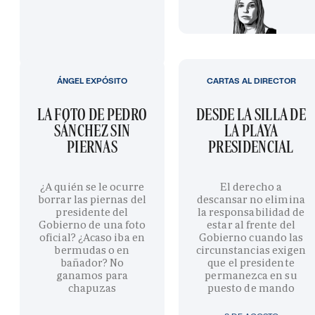
ÁNGEL EXPÓSITO
CARTAS AL DIRECTOR
LA FOTO DE PEDRO
DESDE LA SILLA DE
SÁNCHEZ SIN
LA PLAYA
PIERNAS
PRESIDENCIAL
¿A quién se le ocurre
El derecho a
borrar las piernas del
descansar no elimina
presidente del
la responsabilidad de
Gobierno de una foto
estar al frente del
oficial? ¿Acaso iba en
Gobierno cuando las
bermudas o en
circunstancias exigen
bañador? No
que el presidente
ganamos para
permanezca en su
chapuzas
puesto de mando