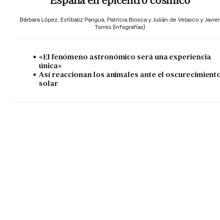
España en epicentro cósmico
Bárbara López,
Estíbaliz Pangua,
Patricia Biosca y
Julián de Velasco y Javier
Torres (infografías)
«El fenómeno astronómico será una experiencia
única»
Así reaccionan los animales ante el oscurecimient
solar