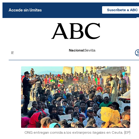
Saltar al contenido
Accede sin límites
Suscríbete a ABC
Nacional
Sevilla
ONG entregan comida a los extranjeros ilegales en Ceuta.
(EP)