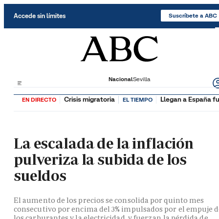
Saltar al contenido
Accede sin límites
Suscríbete a ABC
Nacional
Sevilla
Crisis migratoria
Llegan a España fu
EN DIRECTO
EL TIEMPO
La escalada de la inflación
pulveriza la subida de los
sueldos
El aumento de los precios se consolida por quinto mes
consecutivo por encima del 3% impulsados por el empuje 
los carburantes y la electricidad, y fuerzan la pérdida de