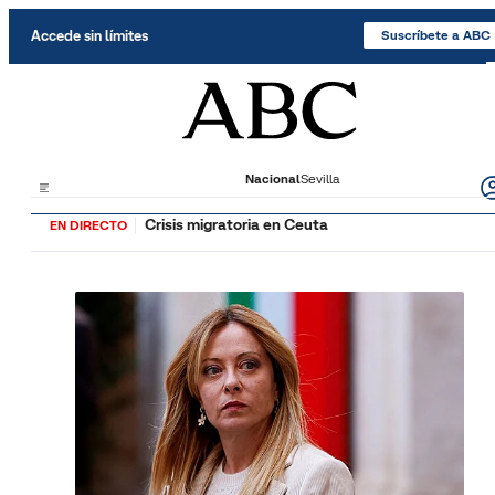
Saltar al contenido
Accede sin límites
Suscríbete a ABC
Nacional
Sevilla
Crisis migratoria en Ceuta
EN DIRECTO