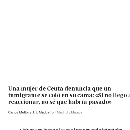
Una mujer de Ceuta denuncia que un
inmigrante se coló en su cama: «Si no llego 
reaccionar, no sé qué habría pasado»
Carlos Mullor y J. J. Madueño
Madrid y Málaga
Muere un joven al caer al mar cuando intentaba