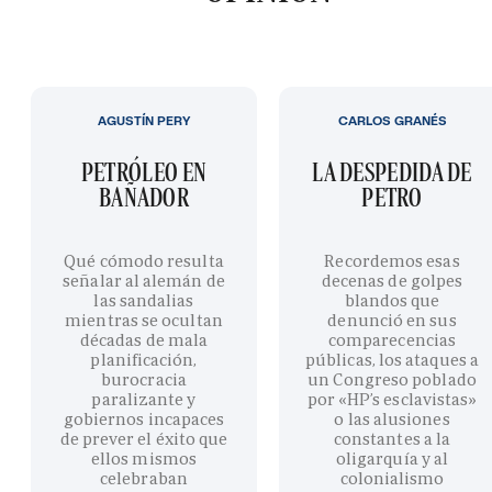
AGUSTÍN PERY
CARLOS GRANÉS
PETRÓLEO EN
LA DESPEDIDA DE
BAÑADOR
PETRO
Qué cómodo resulta
Recordemos esas
señalar al alemán de
decenas de golpes
las sandalias
blandos que
mientras se ocultan
denunció en sus
décadas de mala
comparecencias
planificación,
públicas, los ataques a
burocracia
un Congreso poblado
paralizante y
por «HP’s esclavistas»
gobiernos incapaces
o las alusiones
de prever el éxito que
constantes a la
ellos mismos
oligarquía y al
celebraban
colonialismo