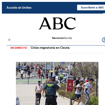
Saltar al contenido
Accede sin límites
Suscríbete a ABC
Nacional
Sevilla
Crisis migratoria en Ceuta
EN DIRECTO