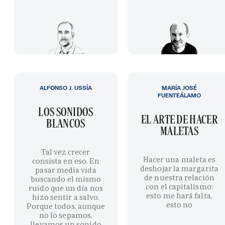
ALFONSO J. USSÍA
MARÍA JOSÉ
FUENTEÁLAMO
LOS SONIDOS
EL ARTE DE HACER
BLANCOS
MALETAS
Tal vez crecer
Hacer una maleta es
consista en eso. En
deshojar la margarita
pasar media vida
de nuestra relación
buscando el mismo
con el capitalismo:
ruido que un día nos
esto me hará falta,
hizo sentir a salvo.
esto no
Porque todos, aunque
no lo sepamos,
llevamos un sonido