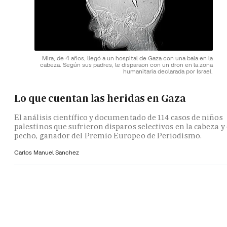
Mira, de 4 años, llegó a un hospital de Gaza con una bala en la
cabeza. Según sus padres, le disparaon con un dron en la zona
humanitaria declarada por Israel.
Lo que cuentan las heridas en Gaza
El análisis científico y documentado de 114 casos de niños
palestinos que sufrieron disparos selectivos en la cabeza y 
pecho, ganador del Premio Europeo de Periodismo.
Carlos Manuel Sanchez