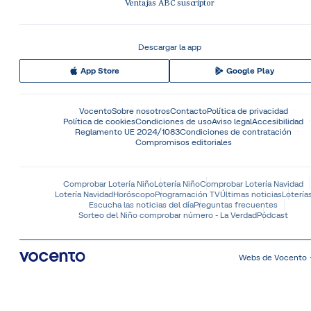
Ventajas ABC suscriptor
Descargar la app
App Store
Google Play
Vocento
Sobre nosotros
Contacto
Política de privacidad
Política de cookies
Condiciones de uso
Aviso legal
Accesibilidad
Reglamento UE 2024/1083
Condiciones de contratación
Compromisos editoriales
Comprobar Lotería Niño
Lotería Niño
Comprobar Lotería Navidad
Lotería Navidad
Horóscopo
Programación TV
Últimas noticias
Lotería
Escucha las noticias del día
Preguntas frecuentes
Sorteo del Niño comprobar número - La Verdad
Pódcast
Webs de Vocento