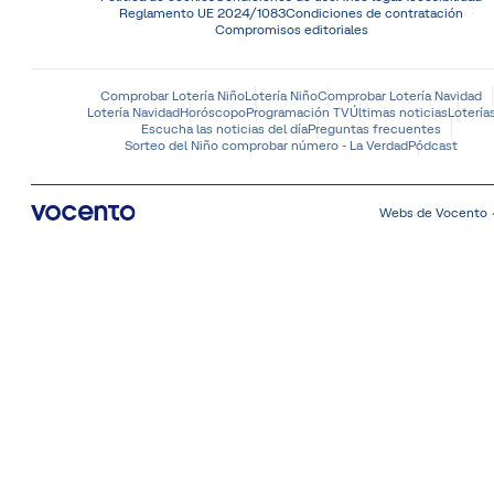
Reglamento UE 2024/1083
Condiciones de contratación
Compromisos editoriales
Comprobar Lotería Niño
Lotería Niño
Comprobar Lotería Navidad
Lotería Navidad
Horóscopo
Programación TV
Últimas noticias
Lotería
Escucha las noticias del día
Preguntas frecuentes
Sorteo del Niño comprobar número - La Verdad
Pódcast
Webs de Vocento