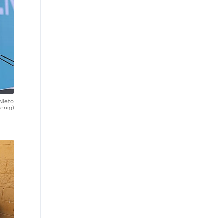
 Nieto
enig)