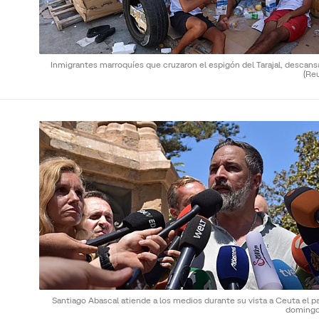
Inmigrantes marroquíes que cruzaron el espigón del Tarajal, descans
(Re
Santiago Abascal atiende a los medios durante su vista a Ceuta el p
doming