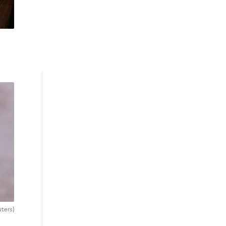
uters)