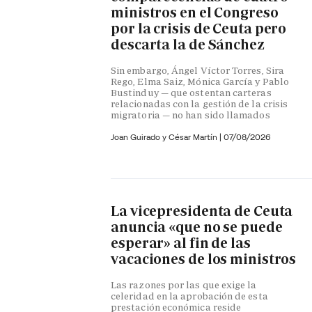
ministros en el Congreso
por la crisis de Ceuta pero
descarta la de Sánchez
Sin embargo, Ángel Víctor Torres, Sira
Rego, Elma Saiz, Mónica García y Pablo
Bustinduy — que ostentan carteras
relacionadas con la gestión de la crisis
migratoria — no han sido llamados
Joan Guirado y César Martín
|
07/08/2026
La vicepresidenta de Ceuta
anuncia «que no se puede
esperar» al fin de las
vacaciones de los ministros
Las razones por las que exige la
celeridad en la aprobación de esta
prestación económica reside