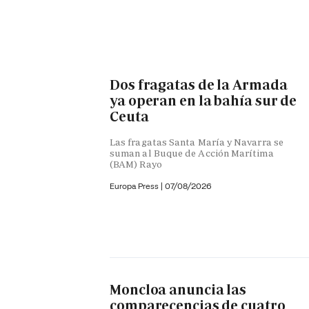
Dos fragatas de la Armada
ya operan en la bahía sur de
Ceuta
Las fragatas Santa María y Navarra se
suman al Buque de Acción Marítima
(BAM) Rayo
Europa Press
|
07/08/2026
Moncloa anuncia las
comparecencias de cuatro