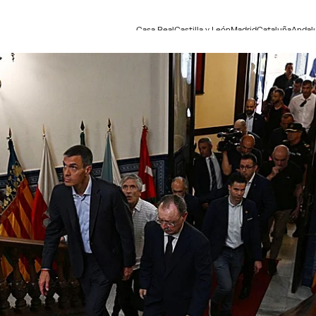
Casa Real
Castilla y León
Madrid
Cataluña
Andal