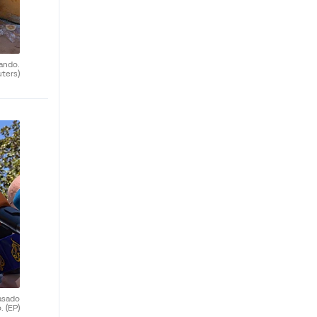
ando.
uters)
asado
o.
(EP)