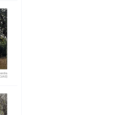
uardia
OJAS)