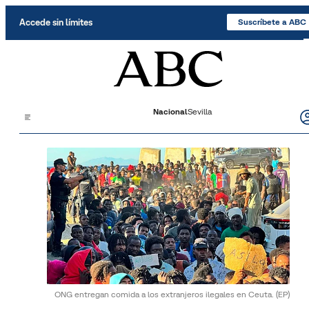
Saltar al contenido
Accede sin límites
Suscríbete a ABC
Nacional
Sevilla
ONG entregan comida a los extranjeros ilegales en Ceuta.
(EP)