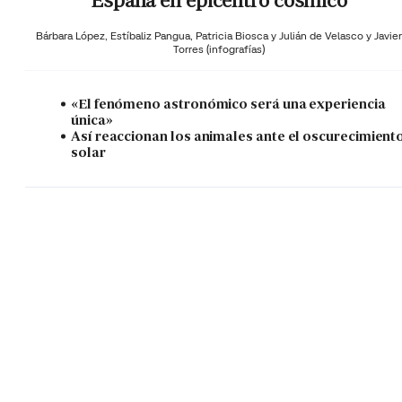
España en epicentro cósmico
Bárbara López,
Estíbaliz Pangua,
Patricia Biosca y
Julián de Velasco y Javier
Torres (infografías)
«El fenómeno astronómico será una experiencia
única»
Así reaccionan los animales ante el oscurecimient
solar