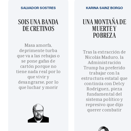
SALVADOR SOSTRES
KARINA SAINZ BORGO
SOIS UNA BANDA
UNA MONTAÑA DE
DE CRETINOS
MUERTE Y
POBREZA
Masa amorfa,
deprimente turba
Tras la extracción de
que va a las rebajas o
Nicolás Maduro, la
se pone gafas de
Administración
cartón porque no
Trump ha preferido
tiene nada real por lo
trabajar con la
que vivir y
estructura estatal que
desangrarse, por lo
continúa con Delcy
que luchar y morir
Rodríguez, pieza
fundamental del
sistema político y
represivo que dijo
querer combatir