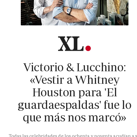
Victorio & Lucchino:
«Vestir a Whitney
Houston para 'El
guardaespaldas' fue lo
que más nos marcó»
Todas las celebridades de los ochenta y noventa acudían a 