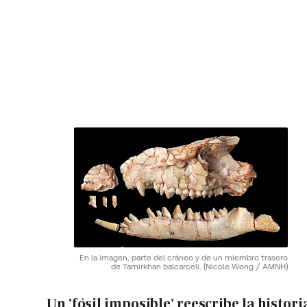
En la imagen, parte del cráneo y de un miembro trasero
de Tamirkhan balcarceli.
(Nicole Wong / AMNH)
Un 'fósil imposible' reescribe la histori