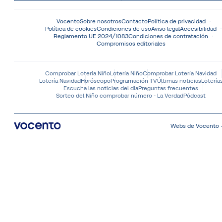
Vocento
Sobre nosotros
Contacto
Política de privacidad
Política de cookies
Condiciones de uso
Aviso legal
Accesibilidad
Reglamento UE 2024/1083
Condiciones de contratación
Compromisos editoriales
Comprobar Lotería Niño
Lotería Niño
Comprobar Lotería Navidad
Lotería Navidad
Horóscopo
Programación TV
Últimas noticias
Lotería
Escucha las noticias del día
Preguntas frecuentes
Sorteo del Niño comprobar número - La Verdad
Pódcast
Webs de Vocento