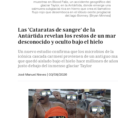
muestras en Blood Falls, un accidente geográfico del
glaciar Taylor, en la Antártida, donde emerge una
salmuera subglacial rica en hierro que crea el llamativo
flujo rojo que desemboca en el lóbulo oeste proglacial
del lago Bonney.
(Bryan Minnea)
Las 'Cataratas de sangre' de la
Antártida revelan los restos de un mar
desconocido y oculto bajo el hielo
Un nuevo estudio confirma que los microbios de la
icónica cascada carmesí provienen de un antiguo ma
que quedó aislado bajo el hielo hace millones de año
justo debajo del inmenso glaciar Taylor
José Manuel Nieves
|
03/08/2026