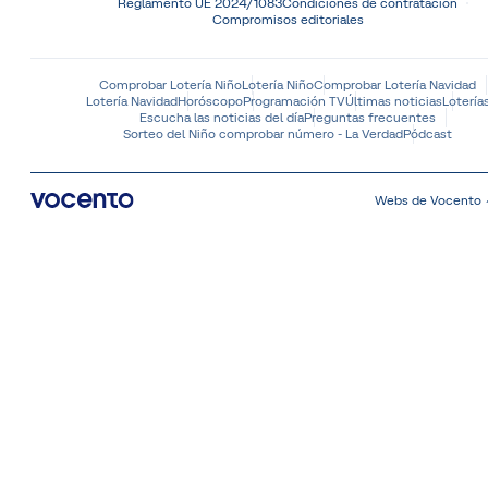
Reglamento UE 2024/1083
Condiciones de contratación
Compromisos editoriales
Comprobar Lotería Niño
Lotería Niño
Comprobar Lotería Navidad
Lotería Navidad
Horóscopo
Programación TV
Últimas noticias
Lotería
Escucha las noticias del día
Preguntas frecuentes
Sorteo del Niño comprobar número - La Verdad
Pódcast
Webs de Vocento