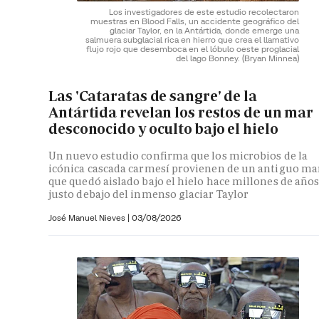
Los investigadores de este estudio recolectaron
muestras en Blood Falls, un accidente geográfico del
glaciar Taylor, en la Antártida, donde emerge una
salmuera subglacial rica en hierro que crea el llamativo
flujo rojo que desemboca en el lóbulo oeste proglacial
del lago Bonney.
(Bryan Minnea)
Las 'Cataratas de sangre' de la
Antártida revelan los restos de un mar
desconocido y oculto bajo el hielo
Un nuevo estudio confirma que los microbios de la
icónica cascada carmesí provienen de un antiguo ma
que quedó aislado bajo el hielo hace millones de año
justo debajo del inmenso glaciar Taylor
José Manuel Nieves
|
03/08/2026