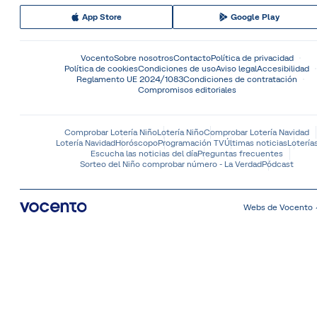
App Store
Google Play
Vocento
Sobre nosotros
Contacto
Política de privacidad
Política de cookies
Condiciones de uso
Aviso legal
Accesibilidad
Reglamento UE 2024/1083
Condiciones de contratación
Compromisos editoriales
Comprobar Lotería Niño
Lotería Niño
Comprobar Lotería Navidad
Lotería Navidad
Horóscopo
Programación TV
Últimas noticias
Lotería
Escucha las noticias del día
Preguntas frecuentes
Sorteo del Niño comprobar número - La Verdad
Pódcast
Webs de Vocento