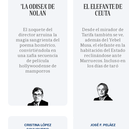
'LA ODISEA' DE
EL ELEFANTE DE
NOLAN
CEUTA
El zoquete del
Desde el mirador de
director arruina la
Tarifa también se ve,
magia sangrienta del
además del Yebel
poema homérico,
Musa, el elefante en la
convirtiéndola en
habitación del Estado
una zafia secuencia
reclinándose ante
de película
Marruecos. Incluso en
hollywoodense de
los días de taró
mamporros
CRISTINA LÓPEZ
JOSÉ F. PELÁEZ