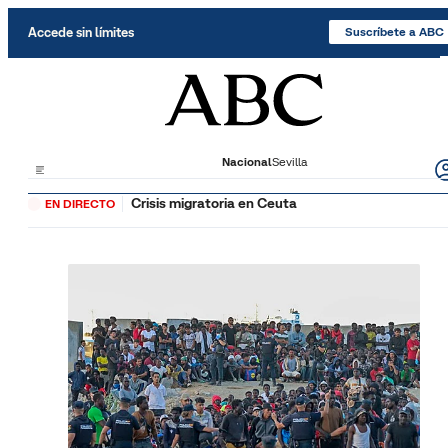
Saltar al contenido
Accede sin límites
Suscríbete a ABC
Nacional
Sevilla
Crisis migratoria en Ceuta
EN DIRECTO