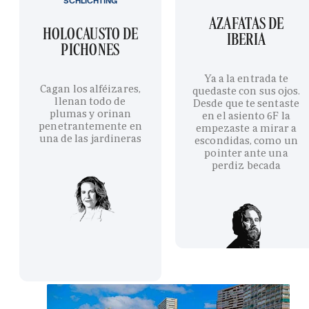
SCHLICHTING
AZAFATAS DE
HOLOCAUSTO DE
IBERIA
PICHONES
Ya a la entrada te
Cagan los alféizares,
quedaste con sus ojos.
llenan todo de
Desde que te sentaste
plumas y orinan
en el asiento 6F la
penetrantemente en
empezaste a mirar a
una de las jardineras
escondidas, como un
pointer ante una
perdiz becada