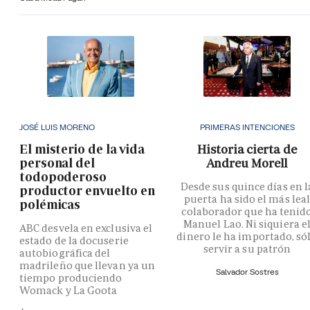
JOSÉ LUIS MORENO
PRIMERAS INTENCIONES
El misterio de la vida
Historia cierta de
personal del
Andreu Morell
todopoderoso
Desde sus quince días en l
productor envuelto en
puerta ha sido el más lea
polémicas
colaborador que ha tenid
Manuel Lao. Ni siquiera e
ABC desvela en exclusiva el
dinero le ha importado, só
estado de la docuserie
servir a su patrón
autobiográfica del
madrileño que llevan ya un
Salvador Sostres
tiempo produciendo
Womack y La Goota