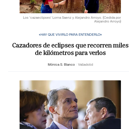
Los 'cazaeclipses' Lorna Saenz y Alejandro Arroyo.
(Cedida por
Alejandro Arroyo)
«HAY QUE VIVIRLO PARA ENTENDERLO»
Cazadores de eclipses que recorren miles
de kilómetros para verlos
Mónica S. Blanco
Valladolid