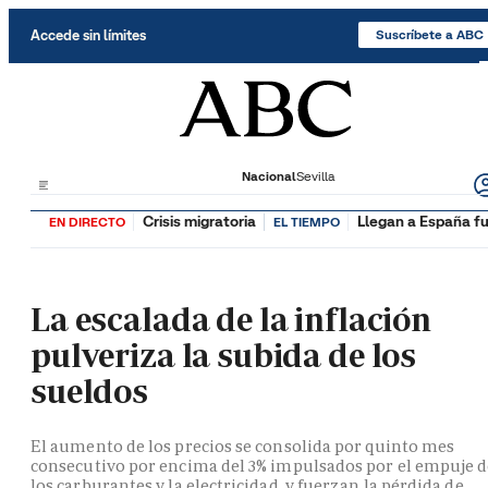
Saltar al contenido
Accede sin límites
Suscríbete a ABC
Nacional
Sevilla
Crisis migratoria
Llegan a España fu
EN DIRECTO
EL TIEMPO
La escalada de la inflación
pulveriza la subida de los
sueldos
El aumento de los precios se consolida por quinto mes
consecutivo por encima del 3% impulsados por el empuje 
los carburantes y la electricidad, y fuerzan la pérdida de