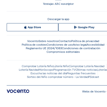
Ventajas ABC suscriptor
Descargar la app
App Store
Google Play
Vocento
Sobre nosotros
Contacto
Política de privacidad
Política de cookies
Condiciones de uso
Aviso legal
Accesibilidad
Reglamento UE 2024/1083
Condiciones de contratación
Compromisos editoriales
Comprobar Lotería Niño
Lotería Niño
Comprobar Lotería Navidad
Lotería Navidad
Horóscopo
Programación TV
Últimas noticias
Lotería
Escucha las noticias del día
Preguntas frecuentes
Sorteo del Niño comprobar número - La Verdad
Pódcast
Webs de Vocento