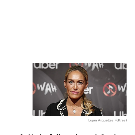
Luján Argüelles.
(Gtres)