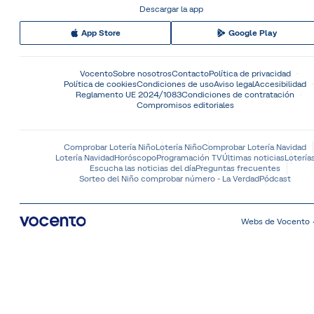
Descargar la app
App Store
Google Play
Vocento
Sobre nosotros
Contacto
Política de privacidad
Política de cookies
Condiciones de uso
Aviso legal
Accesibilidad
Reglamento UE 2024/1083
Condiciones de contratación
Compromisos editoriales
Comprobar Lotería Niño
Lotería Niño
Comprobar Lotería Navidad
Lotería Navidad
Horóscopo
Programación TV
Últimas noticias
Lotería
Escucha las noticias del día
Preguntas frecuentes
Sorteo del Niño comprobar número - La Verdad
Pódcast
Webs de Vocento