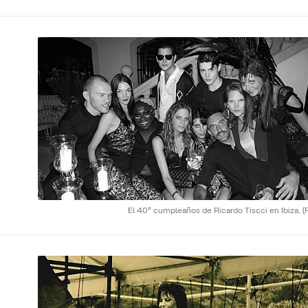
El 40º cumpleaños de Ricardo Tiscci en Ibiza.
(