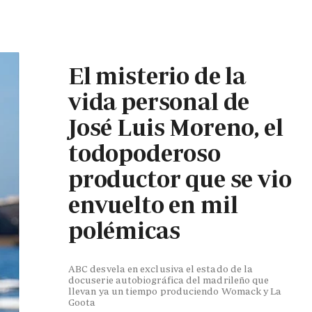
El misterio de la
vida personal de
José Luis Moreno, el
todopoderoso
productor que se vio
envuelto en mil
polémicas
ABC desvela en exclusiva el estado de la
docuserie autobiográfica del madrileño que
llevan ya un tiempo produciendo Womack y La
Goota