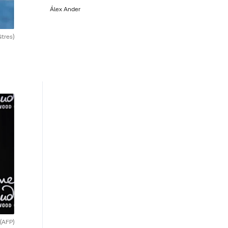
Álex Ander
Gtres)
(AFP)