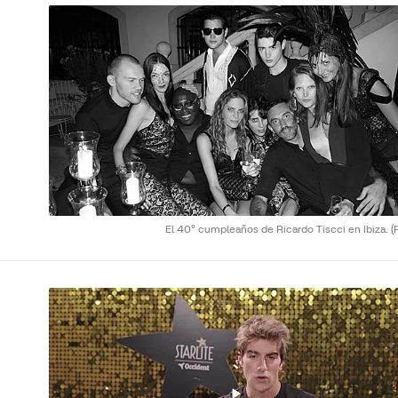
El 40º cumpleaños de Ricardo Tiscci en Ibiza.
(