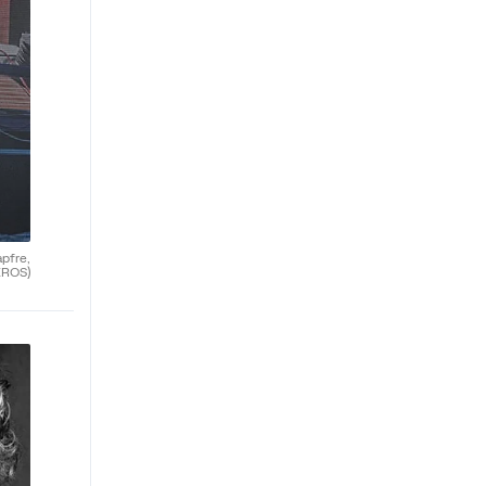
apfre,
EROS)