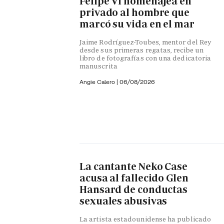
Felipe VI homenajea en
privado al hombre que
marcó su vida en el mar
Jaime Rodríguez-Toubes, mentor del Rey
desde sus primeras regatas, recibe un
libro de fotografías con una dedicatoria
manuscrita
Angie Calero
|
06/08/2026
La cantante Neko Case
acusa al fallecido Glen
Hansard de conductas
sexuales abusivas
La artista estadounidense ha publicado