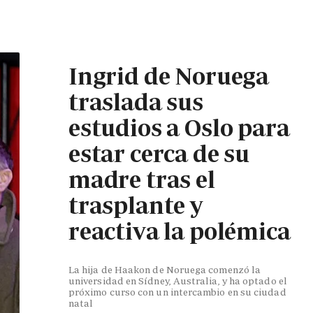
Ingrid de Noruega
traslada sus
estudios a Oslo para
estar cerca de su
madre tras el
trasplante y
reactiva la polémica
La hija de Haakon de Noruega comenzó la
universidad en Sídney, Australia, y ha optado el
próximo curso con un intercambio en su ciudad
natal