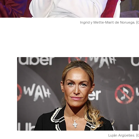
Ingrid y Mette-Marit de Noruega.
(
Luján Argüelles.
(