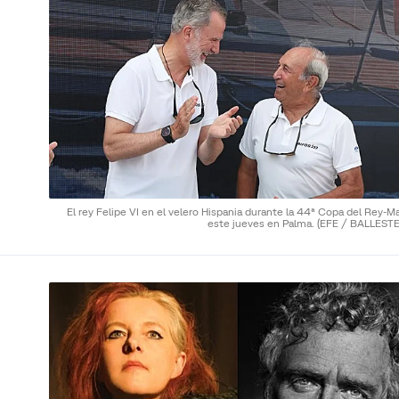
El rey Felipe VI en el velero Hispania durante la 44ª Copa del Rey-M
este jueves en Palma.
(EFE / BALLEST