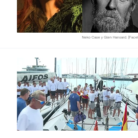
Neko Case y Glen Hansard.
(Face